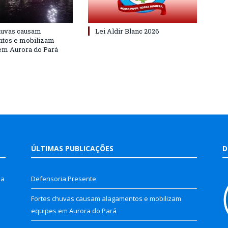
huvas causam
Lei Aldir Blanc 2026
ntos e mobilizam
em Aurora do Pará
ÚLTIMAS PUBLICAÇÕES
D
la
Defensoria Presente
Fortes chuvas causam alagamentos e mobilizam
equipes em Aurora do Pará