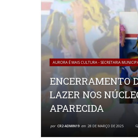
AURORA É MAIS CULTURA - SECRETARIA MUNICIP
ENCERRAMENTO D
LAZER NOS NÚCLE
APARECIDA
por
CR2-ADMIN19
em
28 DE MARÇO DE 2025