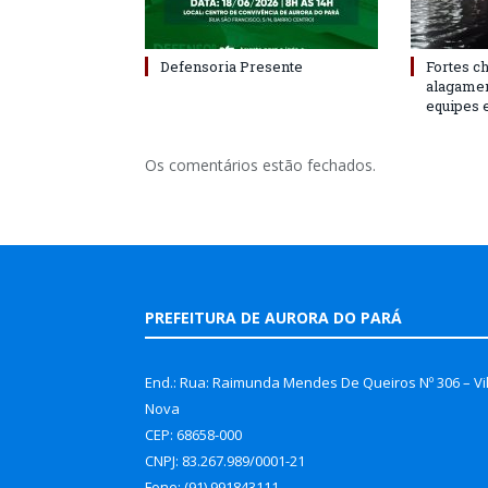
Defensoria Presente
Fortes c
alagame
equipes 
Os comentários estão fechados.
PREFEITURA DE AURORA DO PARÁ
End.: Rua: Raimunda Mendes De Queiros Nº 306 – Vi
Nova
CEP: 68658-000
CNPJ: 83.267.989/0001-21
Fone: (91) 991843111