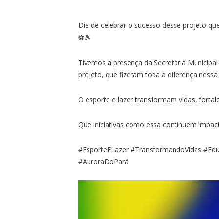
Dia de celebrar o sucesso desse projeto que 
⚽🎾
Tivemos a presença da Secretária Municipal
projeto, que fizeram toda a diferença nessa
O esporte e lazer transformam vidas, forta
Que iniciativas como essa continuem impa
#EsporteELazer #TransformandoVidas #Ed
#AuroraDoPará
Tocador
de
vídeo