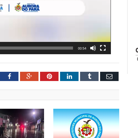
00:54
tter
Facebook
Google+
Pinterest
LinkedIn
Tumblr
Email