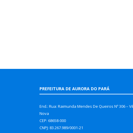
PREFEITURA DE AURORA DO PARÁ
End.: Rua: Raimunda Mendes De Queiros Nº 306 – Vi
Nova
CEP: 68658-000
CNPJ: 83.267.989/0001-21