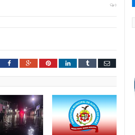
0
tter
Facebook
Google+
Pinterest
LinkedIn
Tumblr
Email