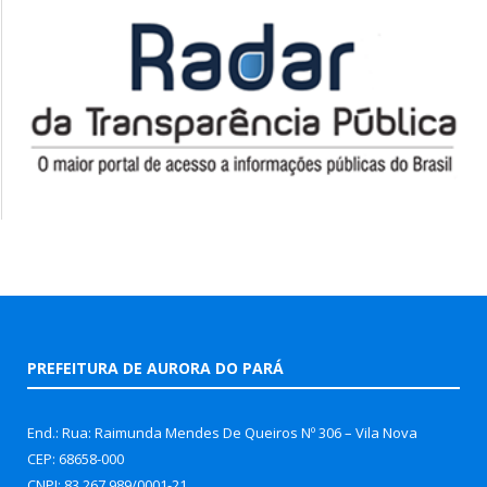
PREFEITURA DE AURORA DO PARÁ
End.: Rua: Raimunda Mendes De Queiros Nº 306 – Vila Nova
CEP: 68658-000
CNPJ: 83.267.989/0001-21