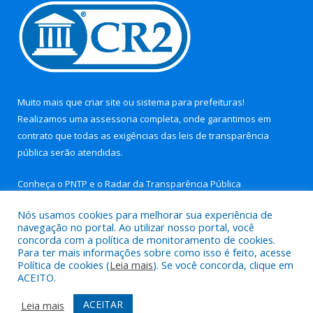
Muito mais que
criar site
ou
sistema para prefeituras
!
Realizamos uma
assessoria
completa, onde garantimos em
contrato que todas as exigências das
leis de transparência
pública
serão atendidas.
Conheça o
PNTP
e o
Radar da Transparência Pública
Nós usamos cookies para melhorar sua experiência de
navegação no portal. Ao utilizar nosso portal, você
concorda com a política de monitoramento de cookies.
Para ter mais informações sobre como isso é feito, acesse
Todos os direitos reservados a Prefeitura Municipal de Aurora
Política de cookies (
Leia mais
). Se você concorda, clique em
do Pará.
ACEITO.
Mapa do Site
Acessar Área Administrativa
ACEITAR
Leia mais