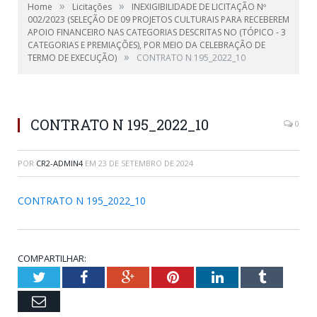
»
»
Home
Licitações
INEXIGIBILIDADE DE LICITAÇÃO Nº
002/2023 (SELEÇÃO DE 09 PROJETOS CULTURAIS PARA RECEBEREM
APOIO FINANCEIRO NAS CATEGORIAS DESCRITAS NO (TÓPICO - 3
CATEGORIAS E PREMIAÇÕES), POR MEIO DA CELEBRAÇÃO DE
»
TERMO DE EXECUÇÃO)
CONTRATO N 195_2022_10
CONTRATO N 195_2022_10
0
POR
CR2-ADMIN4
EM
23 DE SETEMBRO DE 2024
CONTRATO N 195_2022_10
COMPARTILHAR:
Twitter
Facebook
Google+
Pinterest
LinkedIn
Tumblr
Email