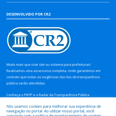
DESENVOLVIDO POR CR2
Muito mais que
criar site
ou
sistema para prefeituras
!
Realizamos uma
assessoria
completa, onde garantimos em
contrato que todas as exigências das
leis de transparência
pública
serão atendidas.
Conheça o
PNTP
e o
Radar da Transparência Pública
Nós usamos cookies para melhorar sua experiência de
navegação no portal. Ao utilizar nosso portal, você
concorda com a política de monitoramento de cookies.