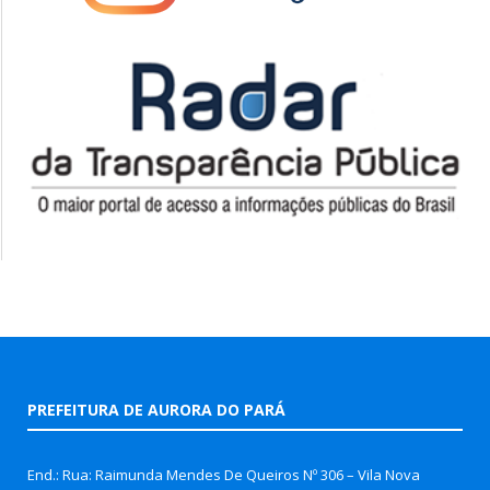
PREFEITURA DE AURORA DO PARÁ
End.: Rua: Raimunda Mendes De Queiros Nº 306 – Vila Nova