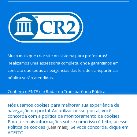
Muito mais que
criar site
ou
sistema para prefeituras
!
Realizamos uma
assessoria
completa, onde garantimos em
contrato que todas as exigências das
leis de transparência
pública
serão atendidas.
Conheça o
PNTP
e o
Radar da Transparência Pública
Nós usamos cookies para melhorar sua experiência de
navegação no portal. Ao utilizar nosso portal, você
concorda com a política de monitoramento de cookies.
Para ter mais informações sobre como isso é feito, acesse
Todos os direitos reservados a Prefeitura Municipal de Aurora
Política de cookies (
Leia mais
). Se você concorda, clique em
do Pará.
ACEITO.