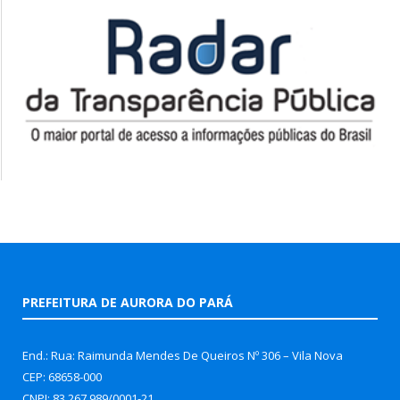
PREFEITURA DE AURORA DO PARÁ
End.: Rua: Raimunda Mendes De Queiros Nº 306 – Vila Nova
CEP: 68658-000
CNPJ: 83.267.989/0001-21