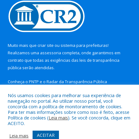
Muito mais que
criar site
ou
sistema para prefeituras
!
Realizamos uma
assessoria
completa, onde garantimos em
contrato que todas as exigências das
leis de transparência
pública
serão atendidas.
Conheça o
PNTP
e o
Radar da Transparência Pública
Nós usamos cookies para melhorar sua experiência de
navegação no portal. Ao utilizar nosso portal, você
concorda com a política de monitoramento de cookies.
Para ter mais informações sobre como isso é feito, acesse
Todos os direitos reservados a Prefeitura Municipal de Aurora
Política de cookies (
Leia mais
). Se você concorda, clique em
do Pará.
ACEITO.
Mapa do Site
Acessar Área Administrativa
ACEITAR
Leia mais