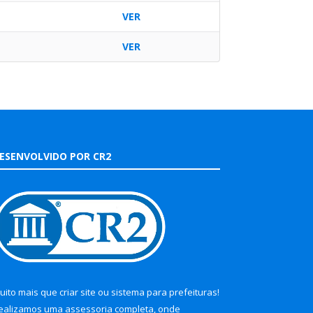
VER
VER
ESENVOLVIDO POR CR2
uito mais que
criar site
ou
sistema para prefeituras
!
ealizamos uma
assessoria
completa, onde