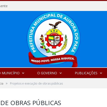
sente
 MUNICÍPIO
O GOVERNO
PUBLICAÇÕES
»
cia
Projetos e execução de obras públicas
 DE OBRAS PÚBLICAS