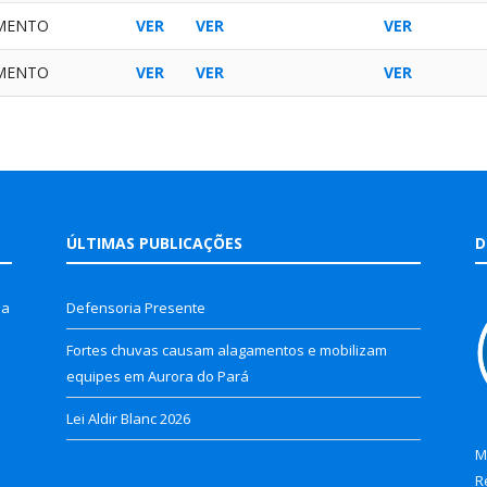
MENTO
VER
VER
VER
MENTO
VER
VER
VER
ÚLTIMAS PUBLICAÇÕES
D
la
Defensoria Presente
Fortes chuvas causam alagamentos e mobilizam
equipes em Aurora do Pará
Lei Aldir Blanc 2026
M
R