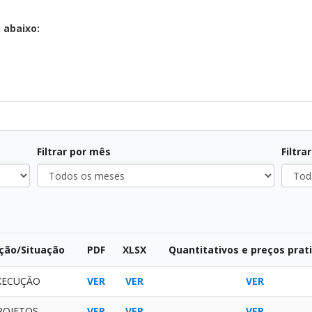
 abaixo:
Filtrar por mês
Filtra
Todos
Todas
os
as
meses
situa
ção/Situação
PDF
XLSX
Quantitativos e preços prat
XECUÇÃO
VER
VER
VER
ROJETOS
VER
VER
VER