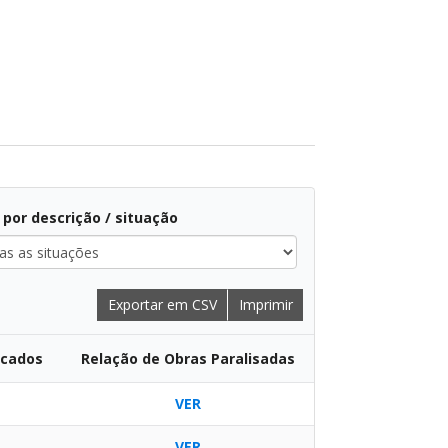
r por descrição / situação
Exportar em CSV
Imprimir
ções
icados
Relação de Obras Paralisadas
VER
VER