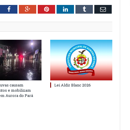
tter
Facebook
Google+
Pinterest
LinkedIn
Tumblr
Email
huvas causam
Lei Aldir Blanc 2026
ntos e mobilizam
em Aurora do Pará