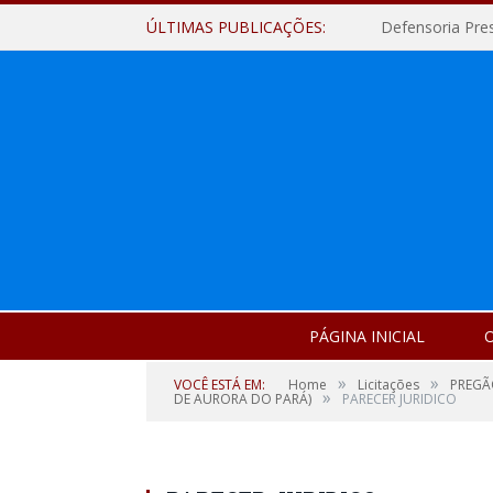
ÚLTIMAS PUBLICAÇÕES:
Defensoria Pre
PÁGINA INICIAL
O
»
»
VOCÊ ESTÁ EM:
Home
Licitações
PREGÃ
»
DE AURORA DO PARÁ)
PARECER JURIDICO