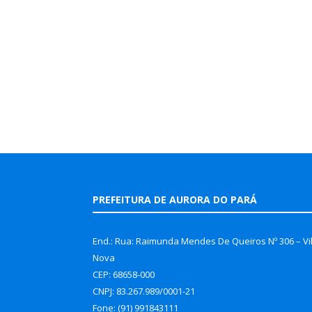
PREFEITURA DE AURORA DO PARÁ
End.: Rua: Raimunda Mendes De Queiros Nº 306 – Vi
Nova
CEP: 68658-000
CNPJ: 83.267.989/0001-21
Fone: (91) 991843111