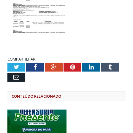
COMPARTILHAR:
Twitter
Facebook
Google+
Pinterest
LinkedIn
Tumblr
Email
CONTEÚDO RELACIONADO