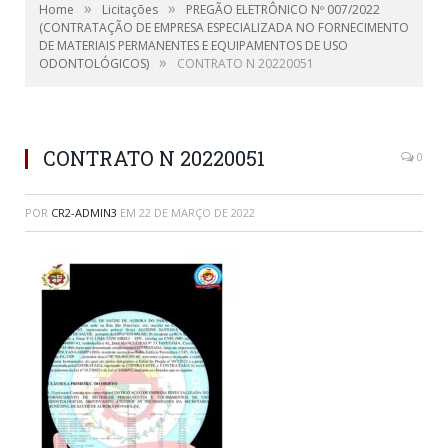
»
»
Home
Licitações
PREGÃO ELETRÔNICO Nº 007/2022
(CONTRATAÇÃO DE EMPRESA ESPECIALIZADA NO FORNECIMENTO
DE MATERIAIS PERMANENTES E EQUIPAMENTOS DE USO
»
ODONTOLÓGICOS)
CONTRATO N 20220051
CONTRATO N 20220051
0
POR
CR2-ADMIN3
EM
22 DE MARÇO DE 2022