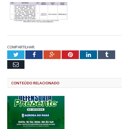
COMPARTILHAR:
Twitter
Facebook
Google+
Pinterest
LinkedIn
Tumblr
Email
CONTEÚDO RELACIONADO