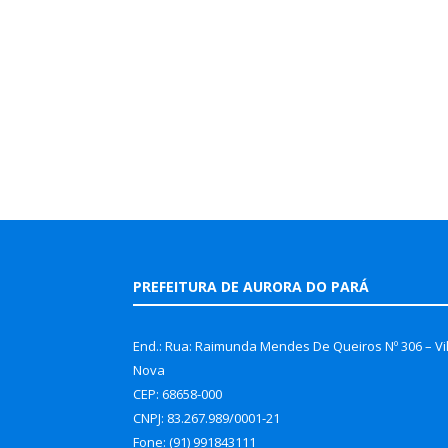
PREFEITURA DE AURORA DO PARÁ
End.: Rua: Raimunda Mendes De Queiros Nº 306 – Vi
Nova
CEP: 68658-000
CNPJ: 83.267.989/0001-21
Fone: (91) 991843111