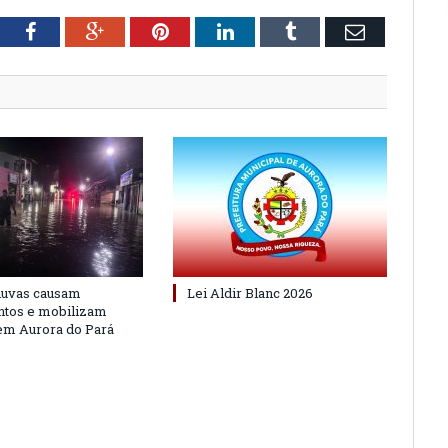
tter
Facebook
Google+
Pinterest
LinkedIn
Tumblr
Email
huvas causam
Lei Aldir Blanc 2026
ntos e mobilizam
em Aurora do Pará