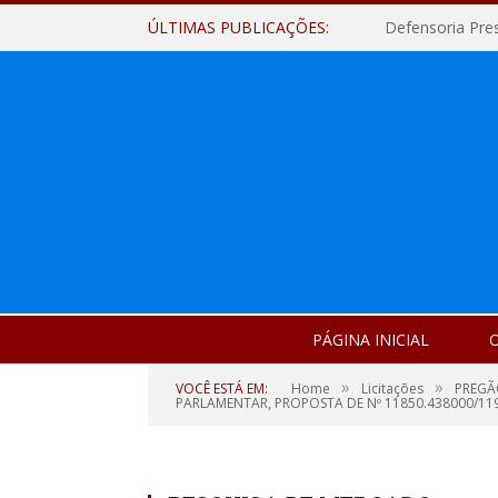
ÚLTIMAS PUBLICAÇÕES:
Defensoria Pre
PÁGINA INICIAL
O
»
»
VOCÊ ESTÁ EM:
Home
Licitações
PREGÃ
PARLAMENTAR, PROPOSTA DE Nº 11850.438000/119