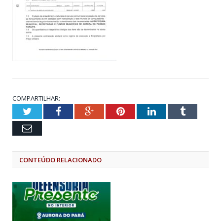
COMPARTILHAR:
Twitter
Facebook
Google+
Pinterest
LinkedIn
Tumblr
Email
CONTEÚDO RELACIONADO