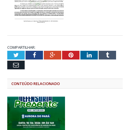
COMPARTILHAR:
Twitter
Facebook
Google+
Pinterest
LinkedIn
Tumblr
Email
CONTEÚDO RELACIONADO