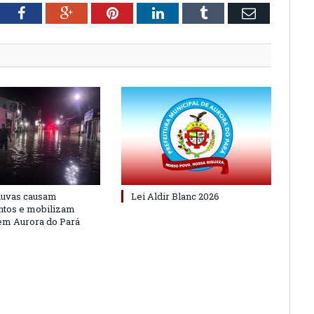
tter
Facebook
Google+
Pinterest
LinkedIn
Tumblr
Email
huvas causam
Lei Aldir Blanc 2026
ntos e mobilizam
em Aurora do Pará