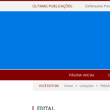
ÚLTIMAS PUBLICAÇÕES:
Defensoria Pre
PÁGINA INICIAL
O
»
»
VOCÊ ESTÁ EM:
Home
Licitações
PREGÃ
EDITAL