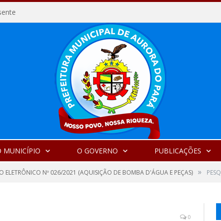
Fortes chuvas causam alagamentos e mobilizam equipes em Aurora do Pará
 MUNICÍPIO
O GOVERNO
PUBLICAÇÕES
»
O ELETRÔNICO Nº 026/2021 (AQUISIÇÃO DE BOMBA D'ÁGUA E PEÇAS)
PESQ
0