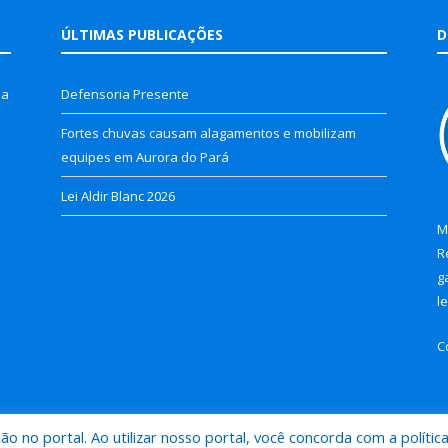
ÚLTIMAS PUBLICAÇÕES
D
la
Defensoria Presente
Fortes chuvas causam alagamentos e mobilizam
equipes em Aurora do Pará
Lei Aldir Blanc 2026
M
R
g
l
C
 no portal. Ao utilizar nosso portal, você concorda com a polític