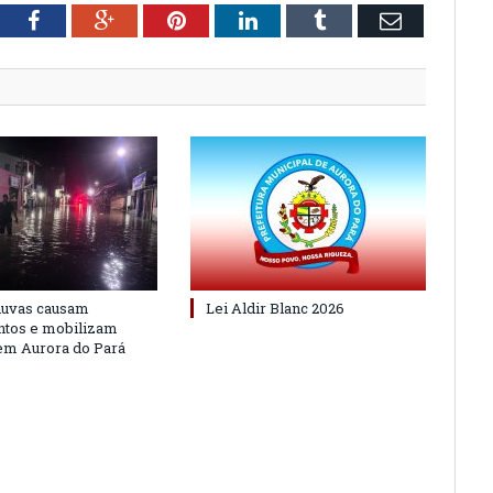
tter
Facebook
Google+
Pinterest
LinkedIn
Tumblr
Email
huvas causam
Lei Aldir Blanc 2026
ntos e mobilizam
em Aurora do Pará