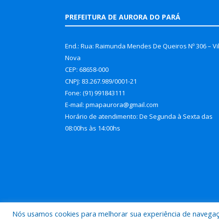
PREFEITURA DE AURORA DO PARÁ
End.: Rua: Raimunda Mendes De Queiros Nº 306 – Vi
Nova
CEP: 68658-000
CNPJ: 83.267.989/0001-21
Fone: (91) 991843111
E-mail: pmapaurora@gmail.com
Horário de atendimento: De Segunda à Sexta das
08:00hs às 14:00hs
Nós usamos cookies para melhorar sua experiência de navegação