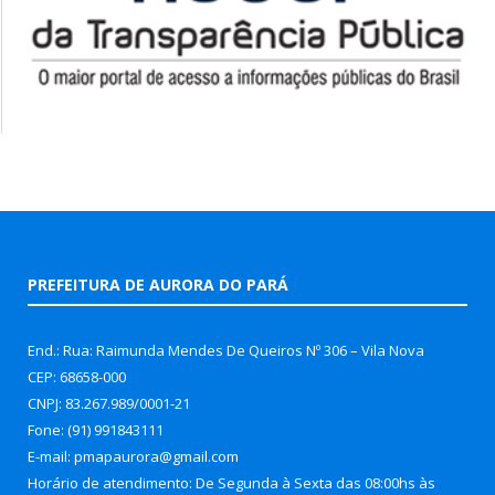
PREFEITURA DE AURORA DO PARÁ
End.: Rua: Raimunda Mendes De Queiros Nº 306 – Vila Nova
CEP: 68658-000
CNPJ: 83.267.989/0001-21
Fone: (91) 991843111
E-mail: pmapaurora@gmail.com
Horário de atendimento: De Segunda à Sexta das 08:00hs às