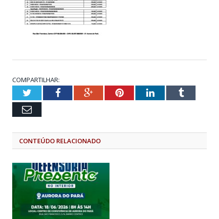
COMPARTILHAR:
Twitter
Facebook
Google+
Pinterest
LinkedIn
Tumblr
Email
CONTEÚDO RELACIONADO