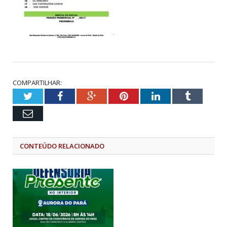
COMPARTILHAR:
Twitter
Facebook
Google+
Pinterest
LinkedIn
Tumblr
Email
CONTEÚDO RELACIONADO