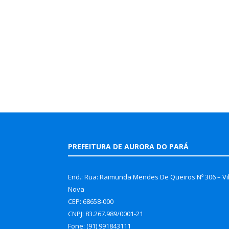
PREFEITURA DE AURORA DO PARÁ
End.: Rua: Raimunda Mendes De Queiros Nº 306 – Vi
Nova
CEP: 68658-000
CNPJ: 83.267.989/0001-21
Fone: (91) 991843111