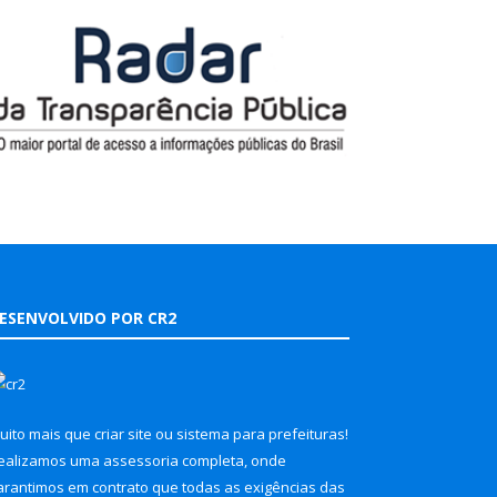
ESENVOLVIDO POR CR2
uito mais que
criar site
ou
sistema para prefeituras
!
ealizamos uma
assessoria
completa, onde
arantimos em contrato que todas as exigências das