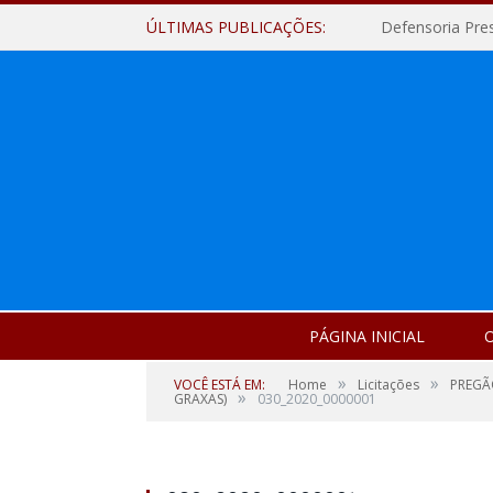
ÚLTIMAS PUBLICAÇÕES:
Defensoria Pre
PÁGINA INICIAL
O
»
»
VOCÊ ESTÁ EM:
Home
Licitações
PREGÃO
»
GRAXAS)
030_2020_0000001