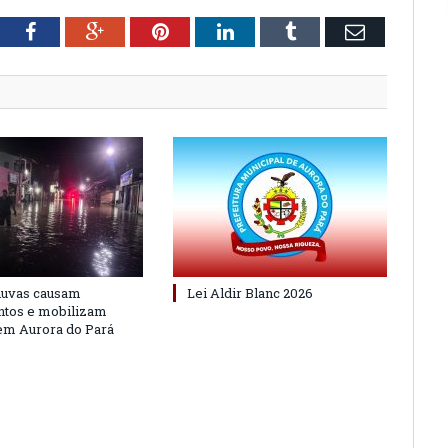
tter
Facebook
Google+
Pinterest
LinkedIn
Tumblr
Email
huvas causam
Lei Aldir Blanc 2026
ntos e mobilizam
em Aurora do Pará