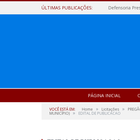
ÚLTIMAS PUBLICAÇÕES:
Defensoria Pre
PÁGINA INICIAL
O
»
»
VOCÊ ESTÁ EM:
Home
Licitações
PREGÃ
»
MUNICÍPIO)
EDITAL DE PUBLICACAO