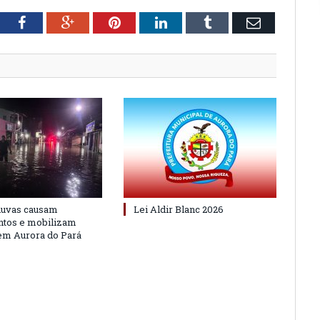
tter
Facebook
Google+
Pinterest
LinkedIn
Tumblr
Email
huvas causam
Lei Aldir Blanc 2026
ntos e mobilizam
em Aurora do Pará