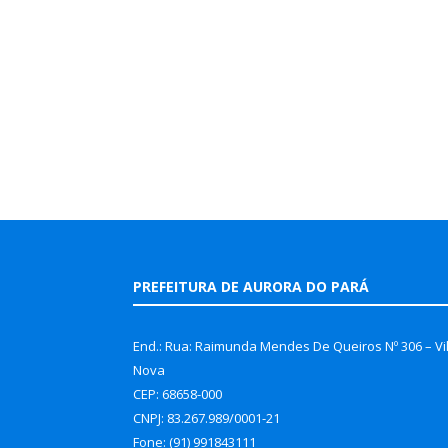
PREFEITURA DE AURORA DO PARÁ
End.: Rua: Raimunda Mendes De Queiros Nº 306 – Vi
Nova
CEP: 68658-000
CNPJ: 83.267.989/0001-21
Fone: (91) 991843111