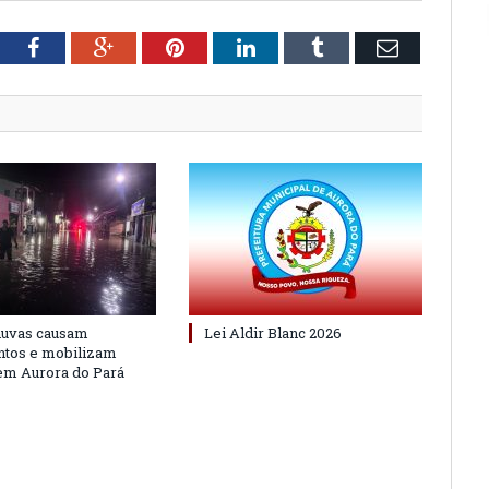
tter
Facebook
Google+
Pinterest
LinkedIn
Tumblr
Email
huvas causam
Lei Aldir Blanc 2026
ntos e mobilizam
em Aurora do Pará