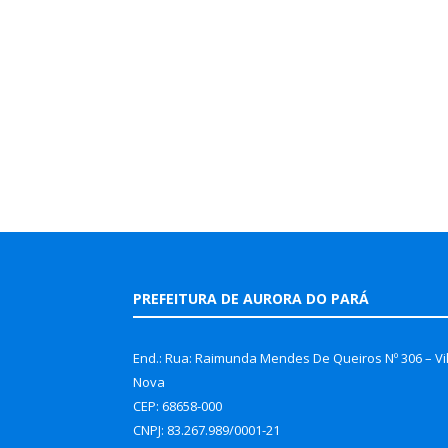
PREFEITURA DE AURORA DO PARÁ
End.: Rua: Raimunda Mendes De Queiros Nº 306 – Vi
Nova
CEP: 68658-000
CNPJ: 83.267.989/0001-21