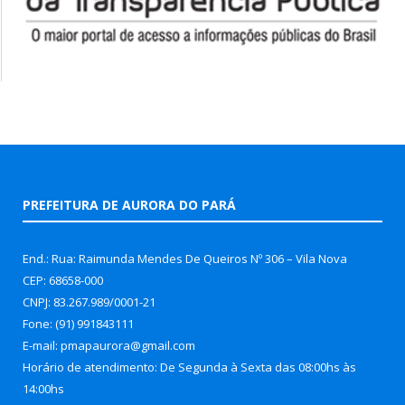
PREFEITURA DE AURORA DO PARÁ
End.: Rua: Raimunda Mendes De Queiros Nº 306 – Vila Nova
CEP: 68658-000
CNPJ: 83.267.989/0001-21
Fone: (91) 991843111
E-mail: pmapaurora@gmail.com
Horário de atendimento: De Segunda à Sexta das 08:00hs às
14:00hs