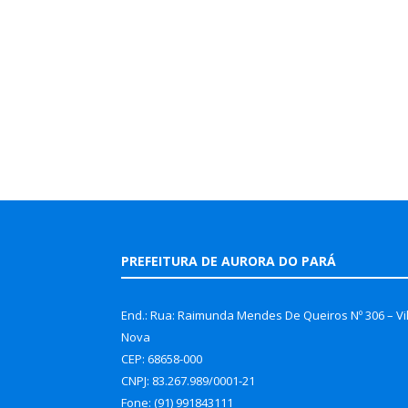
PREFEITURA DE AURORA DO PARÁ
End.: Rua: Raimunda Mendes De Queiros Nº 306 – Vi
Nova
CEP: 68658-000
CNPJ: 83.267.989/0001-21
Fone: (91) 991843111