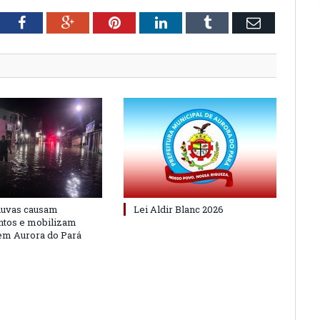
tter
Facebook
Google+
Pinterest
LinkedIn
Tumblr
Email
huvas causam
Lei Aldir Blanc 2026
ntos e mobilizam
em Aurora do Pará