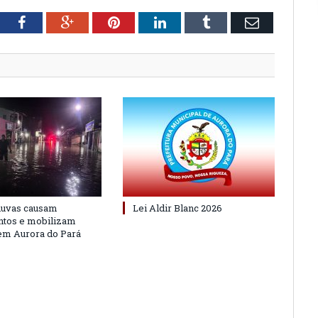
tter
Facebook
Google+
Pinterest
LinkedIn
Tumblr
Email
huvas causam
Lei Aldir Blanc 2026
ntos e mobilizam
em Aurora do Pará