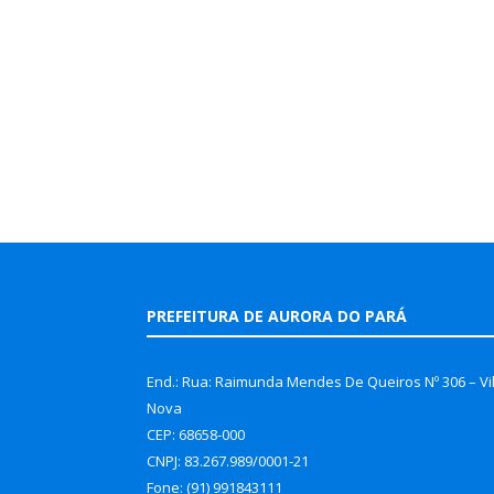
PREFEITURA DE AURORA DO PARÁ
End.: Rua: Raimunda Mendes De Queiros Nº 306 – Vi
Nova
CEP: 68658-000
CNPJ: 83.267.989/0001-21
Fone: (91) 991843111