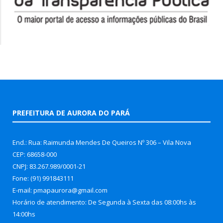
PREFEITURA DE AURORA DO PARÁ
End.: Rua: Raimunda Mendes De Queiros Nº 306 – Vila Nova
CEP: 68658-000
CNPJ: 83.267.989/0001-21
Fone: (91) 991843111
E-mail: pmapaurora@gmail.com
Horário de atendimento: De Segunda à Sexta das 08:00hs às
14:00hs