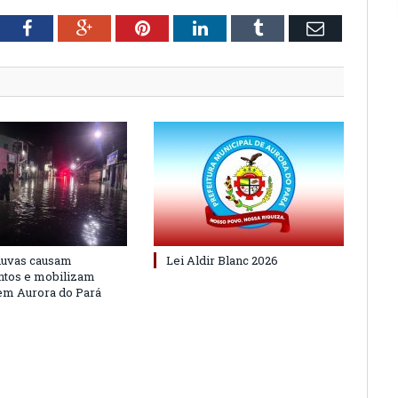
tter
Facebook
Google+
Pinterest
LinkedIn
Tumblr
Email
huvas causam
Lei Aldir Blanc 2026
ntos e mobilizam
em Aurora do Pará