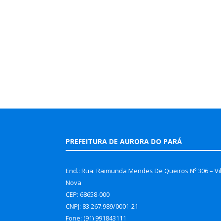
PREFEITURA DE AURORA DO PARÁ
End.: Rua: Raimunda Mendes De Queiros Nº 306 – Vi
Nova
CEP: 68658-000
CNPJ: 83.267.989/0001-21
Fone: (91) 991843111