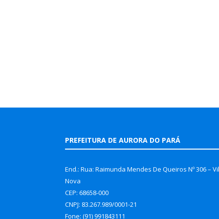
PREFEITURA DE AURORA DO PARÁ
End.: Rua: Raimunda Mendes De Queiros Nº 306 – Vi
Nova
CEP: 68658-000
CNPJ: 83.267.989/0001-21
Fone: (91) 991843111