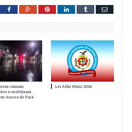
tter
Facebook
Google+
Pinterest
LinkedIn
Tumblr
Email
huvas causam
Lei Aldir Blanc 2026
ntos e mobilizam
em Aurora do Pará