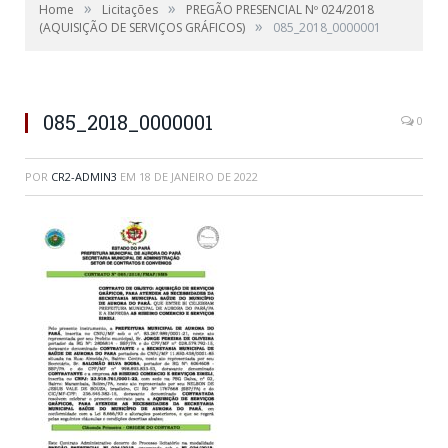
»
»
Home
Licitações
PREGÃO PRESENCIAL Nº 024/2018
»
(AQUISIÇÃO DE SERVIÇOS GRÁFICOS)
085_2018_0000001
085_2018_0000001
0
POR
CR2-ADMIN3
EM
18 DE JANEIRO DE 2022