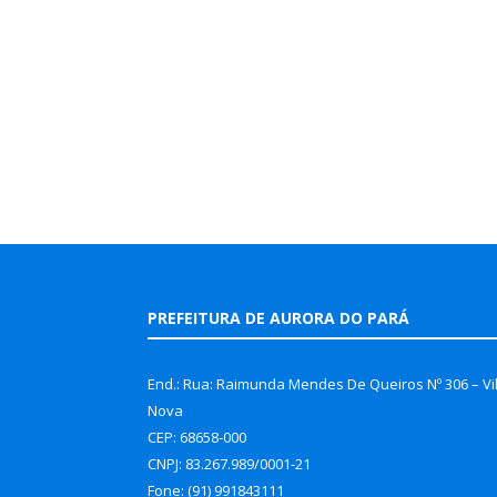
PREFEITURA DE AURORA DO PARÁ
End.: Rua: Raimunda Mendes De Queiros Nº 306 – Vi
Nova
CEP: 68658-000
CNPJ: 83.267.989/0001-21
Fone: (91) 991843111