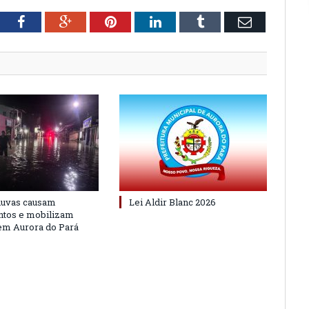
tter
Facebook
Google+
Pinterest
LinkedIn
Tumblr
Email
huvas causam
Lei Aldir Blanc 2026
ntos e mobilizam
em Aurora do Pará