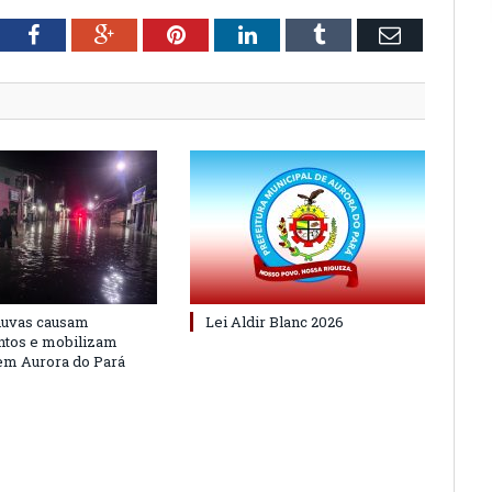
tter
Facebook
Google+
Pinterest
LinkedIn
Tumblr
Email
huvas causam
Lei Aldir Blanc 2026
ntos e mobilizam
em Aurora do Pará