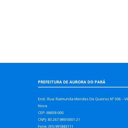
PREFEITURA DE AURORA DO PARÁ
End.: Rua: Raimunda Mendes De Queiros Nº 306 – Vi
Nova
CEP: 68658-000
CNPJ: 83.267.989/0001-21
Fone: (91) 991843111