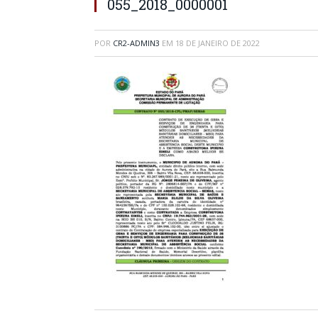
055_2018_0000001
POR
CR2-ADMIN3
EM
18 DE JANEIRO DE 2022