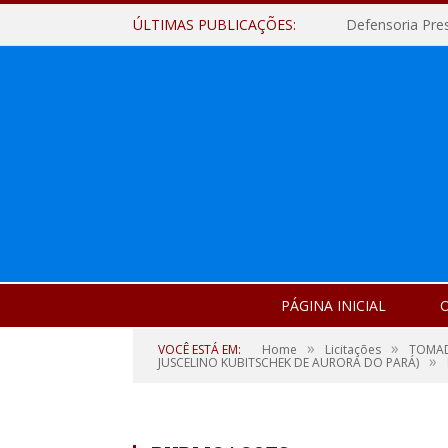
ÚLTIMAS PUBLICAÇÕES:
Defensoria Pre
PÁGINA INICIAL
O
»
»
VOCÊ ESTÁ EM:
Home
Licitações
TOMAD
»
JUSCELINO KUBITSCHEK DE AURORA DO PARÁ)