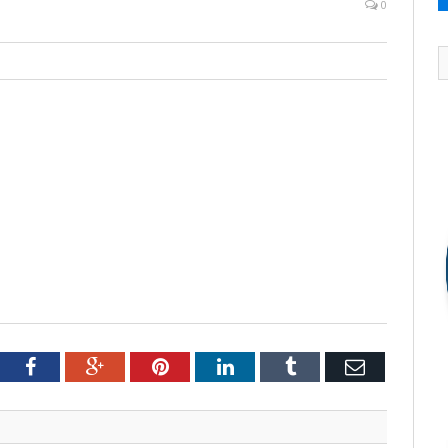
0
tter
Facebook
Google+
Pinterest
LinkedIn
Tumblr
Email