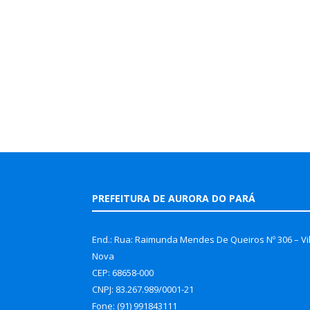
PREFEITURA DE AURORA DO PARÁ
End.: Rua: Raimunda Mendes De Queiros Nº 306 – Vi
Nova
CEP: 68658-000
CNPJ: 83.267.989/0001-21
Fone: (91) 991843111