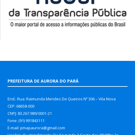
PREFEITURA DE AURORA DO PARÁ
End.: Rua: Raimunda Mendes De Queiros Nº 306 – Vila Nova
CEP: 68658-000
CNPJ: 83.267.989/0001-21
Fone: (91) 991843111
E-mail: pmapaurora@gmail.com
Horário de atendimento: De Segunda à Sexta das 08:00hs às