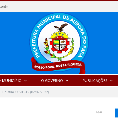
sente
 MUNICÍPIO
O GOVERNO
PUBLICAÇÕES
Boletim COVID-19 (02/02/2022)
0