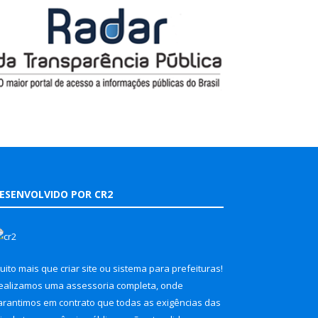
ESENVOLVIDO POR CR2
uito mais que
criar site
ou
sistema para prefeituras
!
ealizamos uma
assessoria
completa, onde
arantimos em contrato que todas as exigências das