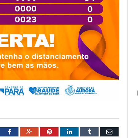
tter
Facebook
Google+
Pinterest
LinkedIn
Tumblr
Email