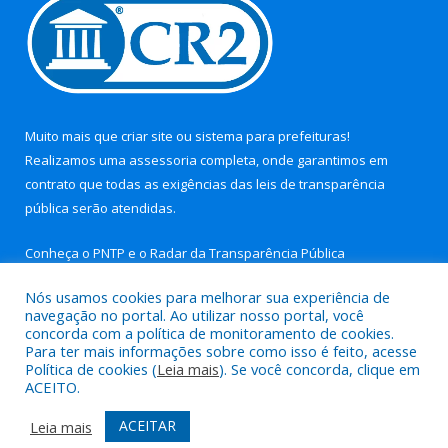
Muito mais que
criar site
ou
sistema para prefeituras
!
Realizamos uma
assessoria
completa, onde garantimos em
contrato que todas as exigências das
leis de transparência
pública
serão atendidas.
Conheça o
PNTP
e o
Radar da Transparência Pública
Nós usamos cookies para melhorar sua experiência de
navegação no portal. Ao utilizar nosso portal, você
concorda com a política de monitoramento de cookies.
Para ter mais informações sobre como isso é feito, acesse
Todos os direitos reservados a Prefeitura Municipal de Aurora
Política de cookies (
Leia mais
). Se você concorda, clique em
do Pará.
ACEITO.
Mapa do Site
Acessar Área Administrativa
ACEITAR
Leia mais
Acessar Webmail