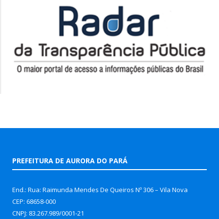
PREFEITURA DE AURORA DO PARÁ
End.: Rua: Raimunda Mendes De Queiros Nº 306 – Vila Nova
CEP: 68658-000
CNPJ: 83.267.989/0001-21