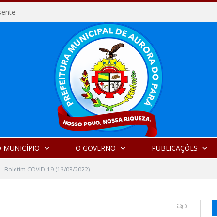
sente
 MUNICÍPIO
O GOVERNO
PUBLICAÇÕES
Boletim COVID-19 (13/03/2022)
0