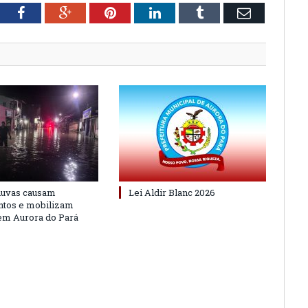
tter
Facebook
Google+
Pinterest
LinkedIn
Tumblr
Email
huvas causam
Lei Aldir Blanc 2026
ntos e mobilizam
em Aurora do Pará