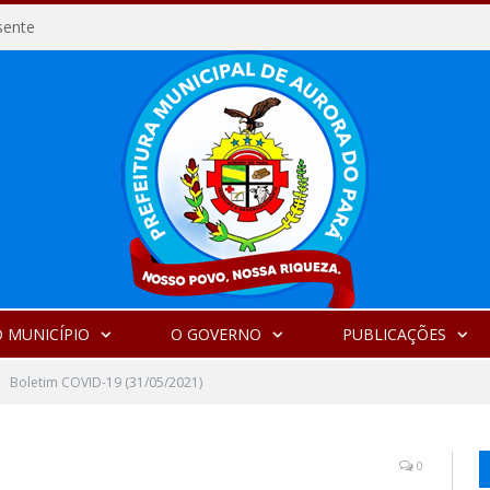
sente
 MUNICÍPIO
O GOVERNO
PUBLICAÇÕES
Boletim COVID-19 (31/05/2021)
0