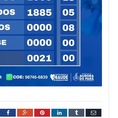
tter
Facebook
Google+
Pinterest
LinkedIn
Tumblr
Email