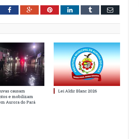
tter
Facebook
Google+
Pinterest
LinkedIn
Tumblr
Email
huvas causam
Lei Aldir Blanc 2026
ntos e mobilizam
em Aurora do Pará