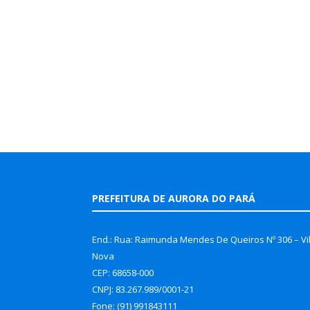
PREFEITURA DE AURORA DO PARÁ
End.: Rua: Raimunda Mendes De Queiros Nº 306 – Vi
Nova
CEP: 68658-000
CNPJ: 83.267.989/0001-21
Fone: (91) 991843111