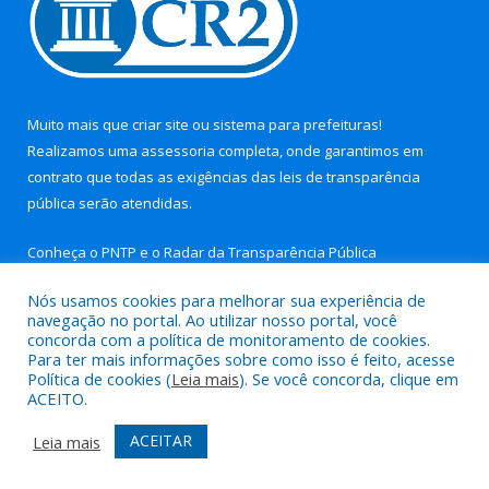
Muito mais que
criar site
ou
sistema para prefeituras
!
Realizamos uma
assessoria
completa, onde garantimos em
contrato que todas as exigências das
leis de transparência
pública
serão atendidas.
Conheça o
PNTP
e o
Radar da Transparência Pública
Nós usamos cookies para melhorar sua experiência de
navegação no portal. Ao utilizar nosso portal, você
concorda com a política de monitoramento de cookies.
Para ter mais informações sobre como isso é feito, acesse
Todos os direitos reservados a Prefeitura Municipal de Aurora
Política de cookies (
Leia mais
). Se você concorda, clique em
do Pará.
ACEITO.
Mapa do Site
Acessar Área Administrativa
ACEITAR
Leia mais
Acessar Webmail