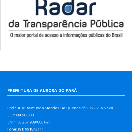
PREFEITURA DE AURORA DO PARÁ
End.: Rua: Raimunda Mendes De Queiros Nº 306 – Vila Nova
CEP: 68658-000
CNPJ: 83.267.989/0001-21
Fone: (91) 991843111