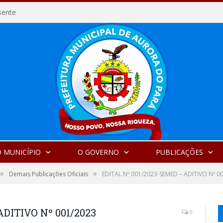
sente
 MUNICÍPIO
O GOVERNO
PUBLICAÇÕES
»
»
Demais Publicações Oficiais
EDITAL Nº 001/2023-SEMED – ADITIVO Nº 0
ADITIVO Nº 001/2023
0