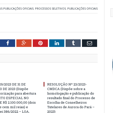
IS PUBLICAÇÕES OFICIAIS
,
PROCESSOS SELETIVOS
,
PUBLICAÇÕES OFICIAIS
tter
Facebook
Google+
Pinterest
LinkedIn
Tumblr
Email
29/2023 DE 31 DE
RESOLUÇÃO Nº 23/2023-
 DE 2023 (Dispõe
CMDCA (Dispõe sobre a
torização para abertura
homologação e publicação do
ITO ESPECIAL NO
resultado final do Processo de
 R$ 2.100.000,00 (dois
Escolha de Conselheiros
e cem mil reias) e
Tutelares de Aurora do Pará –
Lei 386/2022 – LOA,
2023)