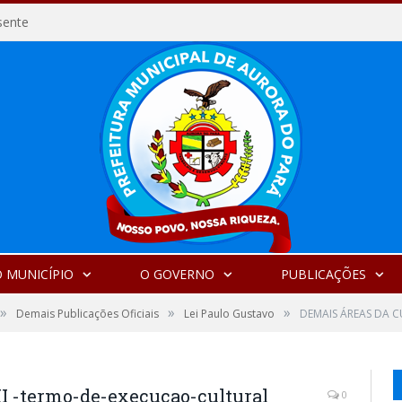
sente
 MUNICÍPIO
O GOVERNO
PUBLICAÇÕES
»
»
»
Demais Publicações Oficiais
Lei Paulo Gustavo
DEMAIS ÁREAS DA CU
 -termo-de-execucao-cultural
0