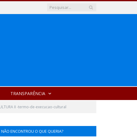
TRANSPARÊNCIA
LTURA II -termo-de-execucao-cultural
NÃO ENCONTROU O QUE QUERIA?