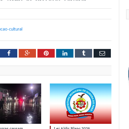
ao-cultural
tter
Facebook
Google+
Pinterest
LinkedIn
Tumblr
Email
huvas causam
Lei Aldir Blanc 2026