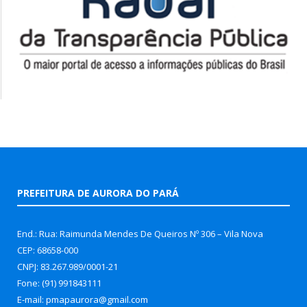
PREFEITURA DE AURORA DO PARÁ
End.: Rua: Raimunda Mendes De Queiros Nº 306 – Vila Nova
CEP: 68658-000
CNPJ: 83.267.989/0001-21
Fone: (91) 991843111
E-mail: pmapaurora@gmail.com