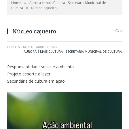
»
Home
Aurora é mais Cultura - Secretaria Municipal de
»
Cultura
Núcleo cajueiro
Núcleo cajueiro
0
POR
CR2
EM
30 DE ABRIL DE 2024
AURORA É MAIS CULTURA - SECRETARIA MUNICIPAL DE CULTURA
Responsabilidade social e ambiental
Projeto esporte e lazer
Secundária de cultura em ação
Tocador
de
vídeo