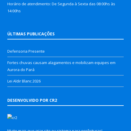
Horário de atendimento: De Segunda à Sexta das 08:00hs às
14:00hs
ÚLTIMAS PUBLICAÇÕES
Defensoria Presente
Fortes chuvas causam alagamentos e mobilizam equipes em
Aurora do Pará
Lei Aldir Blanc 2026
DESENVOLVIDO POR CR2
Muito mais que
criar site
ou
sistema para prefeituras
!