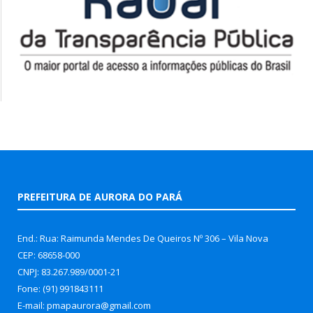
PREFEITURA DE AURORA DO PARÁ
End.: Rua: Raimunda Mendes De Queiros Nº 306 – Vila Nova
CEP: 68658-000
CNPJ: 83.267.989/0001-21
Fone: (91) 991843111
E-mail: pmapaurora@gmail.com