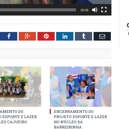
00:06
tter
Facebook
Google+
Pinterest
LinkedIn
Tumblr
Email
AMENTO DO
ENCERRAMENTO DO
 ESPORTE E LAZER
PROJETO ESPORTE E LAZER
LEO CAJUEIRO
NO NÚCLEO DA
BARREIRINHA