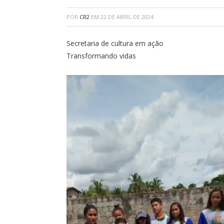
POR
CR2
EM
22 DE ABRIL DE 2024
Secretaria de cultura em ação
Transformando vidas
Tocador
de
vídeo