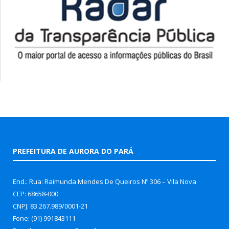
PREFEITURA DE AURORA DO PARÁ
End.: Rua: Raimunda Mendes De Queiros Nº 306 – Vila Nova
CEP: 68658-000
CNPJ: 83.267.989/0001-21
Fone: (91) 991843111