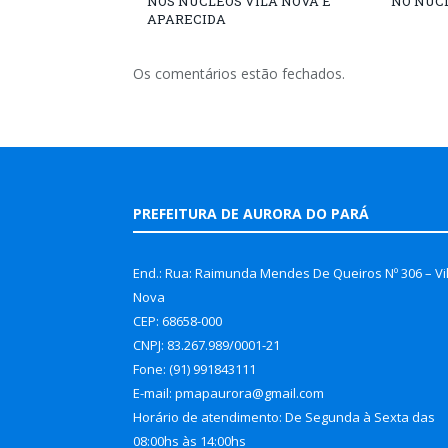
NOS NÚCLEOS VILA NOVA E
NO NÚC
APARECIDA
Os comentários estão fechados.
PREFEITURA DE AURORA DO PARÁ
End.: Rua: Raimunda Mendes De Queiros Nº 306 – Vi
Nova
CEP: 68658-000
CNPJ: 83.267.989/0001-21
Fone: (91) 991843111
E-mail: pmapaurora@gmail.com
Horário de atendimento: De Segunda à Sexta das
08:00hs às 14:00hs