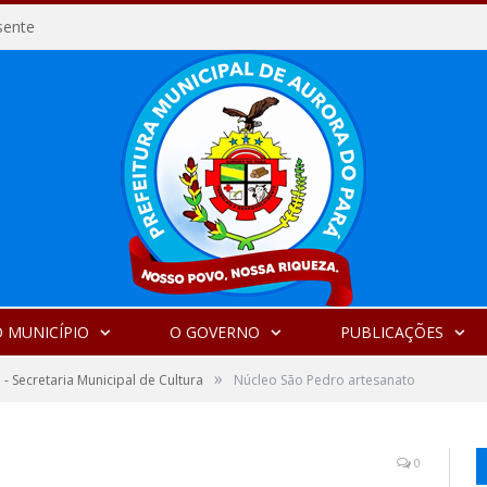
sente
 MUNICÍPIO
O GOVERNO
PUBLICAÇÕES
»
 - Secretaria Municipal de Cultura
Núcleo São Pedro artesanato
0