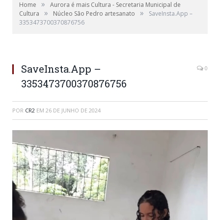
»
Home
Aurora é mais Cultura - Secretaria Municipal de
»
»
Cultura
Núcleo São Pedro artesanato
SaveInsta.App –
3353473700370876756
SaveInsta.App –
0
3353473700370876756
POR
CR2
EM
26 DE JUNHO DE 2024
Tocador
de
vídeo