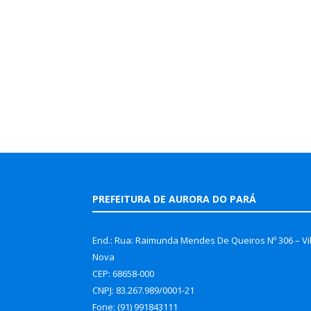
PREFEITURA DE AURORA DO PARÁ
End.: Rua: Raimunda Mendes De Queiros Nº 306 – Vi
Nova
CEP: 68658-000
CNPJ: 83.267.989/0001-21
Fone: (91) 991843111