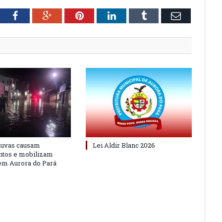
tter
Facebook
Google+
Pinterest
LinkedIn
Tumblr
Email
huvas causam
Lei Aldir Blanc 2026
ntos e mobilizam
em Aurora do Pará