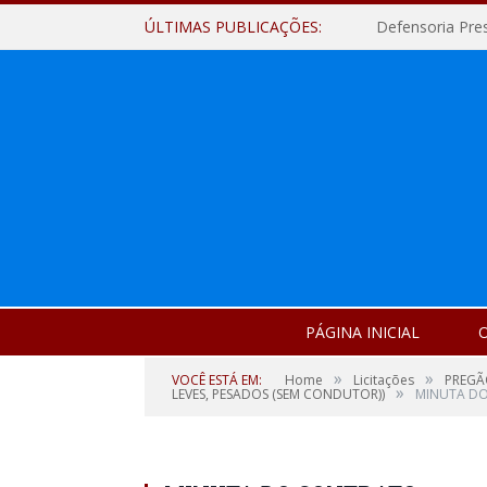
ÚLTIMAS PUBLICAÇÕES:
Defensoria Pre
PÁGINA INICIAL
O
»
»
VOCÊ ESTÁ EM:
Home
Licitações
PREGÃ
»
LEVES, PESADOS (SEM CONDUTOR))
MINUTA D