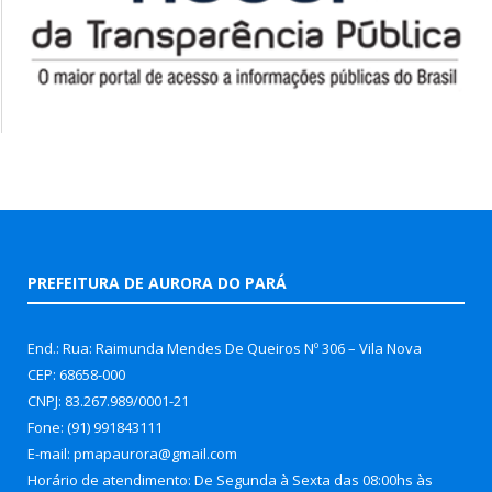
PREFEITURA DE AURORA DO PARÁ
End.: Rua: Raimunda Mendes De Queiros Nº 306 – Vila Nova
CEP: 68658-000
CNPJ: 83.267.989/0001-21
Fone: (91) 991843111
E-mail: pmapaurora@gmail.com
Horário de atendimento: De Segunda à Sexta das 08:00hs às